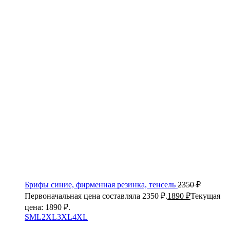
Брифы синие, фирменная резинка, тенсель
2350
₽
Первоначальная цена составляла 2350 ₽.
1890
₽
Текущая
цена: 1890 ₽.
S
M
L
2XL
3XL
4XL