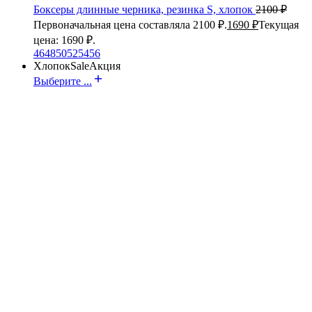
Боксеры длинные черника, резинка S, хлопок
2100
₽
Первоначальная цена составляла 2100 ₽.
1690
₽
Текущая
цена: 1690 ₽.
46
48
50
52
54
56
Хлопок
Sale
Акция
Выберите ...