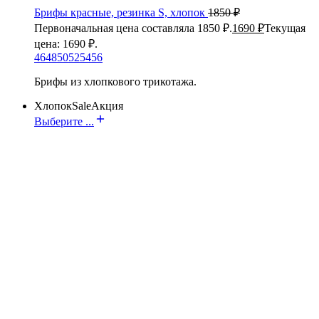
Брифы красные, резинка S, хлопок
1850
₽
Первоначальная цена составляла 1850 ₽.
1690
₽
Текущая
цена: 1690 ₽.
46
48
50
52
54
56
Брифы из хлопкового трикотажа.
Хлопок
Sale
Акция
Выберите ...