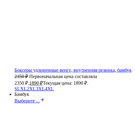
Боксеры удлиненные венге, внутренняя резинка, бамбук
2350
₽
Первоначальная цена составляла
2350 ₽.
1890
₽
Текущая цена: 1890 ₽.
S
L
XL
2XL
3XL
4XL
Бамбук
Выберите ...