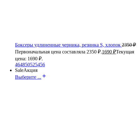
Боксеры удлиненные черника, резинка S, хлопок
2350
₽
Первоначальная цена составляла 2350 ₽.
1690
₽
Текущая
цена: 1690 ₽.
46
48
50
52
54
56
Sale
Акция
Выберите ...