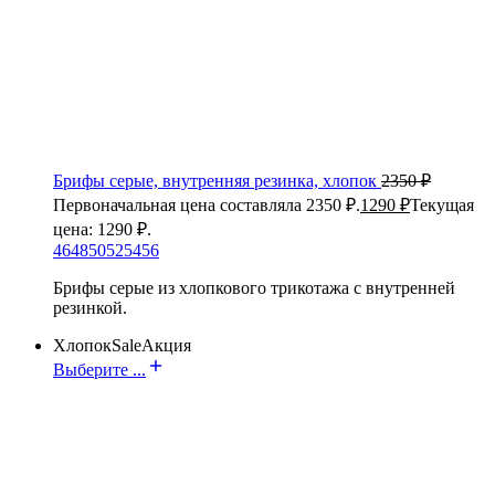
Брифы серые, внутренняя резинка, хлопок
2350
₽
Первоначальная цена составляла 2350 ₽.
1290
₽
Текущая
цена: 1290 ₽.
46
48
50
52
54
56
Брифы серые из хлопкового трикотажа с внутренней
резинкой.
Хлопок
Sale
Акция
Выберите ...