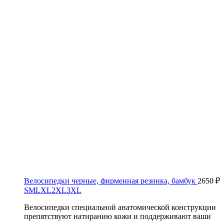
Велосипедки черные, фирменная резинка, бамбук
2650
₽
S
M
L
XL
2XL
3XL
Велосипедки специальной анатомической конструкции
препятствуют натиранию кожи и поддерживают ваши