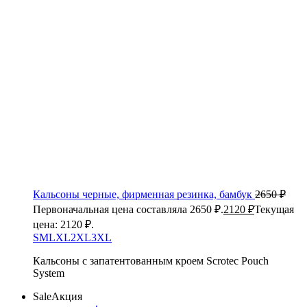
Кальсоны черные, фирменная резинка, бамбук
2650
₽
Первоначальная цена составляла 2650 ₽.
2120
₽
Текущая
цена: 2120 ₽.
S
M
L
XL
2XL
3XL
Кальсоны с запатентованным кроем Scrotec Pouch
System
Sale
Акция