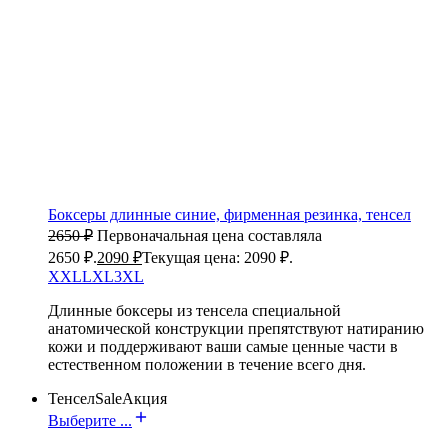
Боксеры длинные синие, фирменная резинка, тенсел
2650
₽
Первоначальная цена составляла
2650 ₽.
2090
₽
Текущая цена: 2090 ₽.
XXL
L
XL
3XL
Длинные боксеры из тенсела специальной
анатомической конструкции препятствуют натиранию
кожи и поддерживают ваши самые ценные части в
естественном положении в течение всего дня.
Тенсел
Sale
Акция
Выберите ...