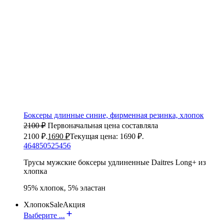
Боксеры длинные синие, фирменная резинка, хлопок
2100
₽
Первоначальная цена составляла
2100 ₽.
1690
₽
Текущая цена: 1690 ₽.
46
48
50
52
54
56
Трусы мужские боксеры удлиненные Daitres Long+ из
хлопка
95% хлопок, 5% эластан
Хлопок
Sale
Акция
Выберите ...