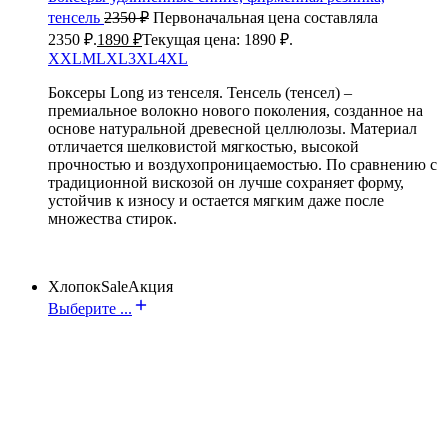
тенсель
2350
₽
Первоначальная цена составляла
2350 ₽.
1890
₽
Текущая цена: 1890 ₽.
XXL
M
L
XL
3XL
4XL
Боксеры Long из тенселя.
Тенсель (тенсел) –
премиальное волокно нового поколения, созданное на
основе натуральной древесной целлюлозы. Материал
отличается шелковистой мягкостью, высокой
прочностью и воздухопроницаемостью. По сравнению с
традиционной вискозой он лучше сохраняет форму,
устойчив к износу и остается мягким даже после
множества стирок.
Хлопок
Sale
Акция
Выберите ...