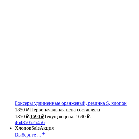
Боксеры удлиненные оранжевый, резинка S, хлопок
1850
₽
Первоначальная цена составляла
1850 ₽.
1690
₽
Текущая цена: 1690 ₽.
46
48
50
52
54
56
Хлопок
Sale
Акция
Выберите ...