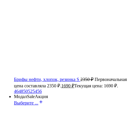
Брифы нефти, хлопок, резинка S
2350
₽
Первоначальная
цена составляла 2350 ₽.
1690
₽
Текущая цена: 1690 ₽.
46
48
50
52
54
56
Модал
Sale
Акция
Выберите ...