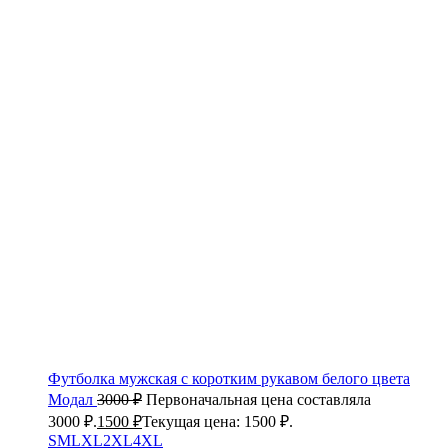
Футболка мужская с коротким рукавом белого цвета
Модал
3000
₽
Первоначальная цена составляла
3000 ₽.
1500
₽
Текущая цена: 1500 ₽.
S
M
L
XL
2XL
4XL