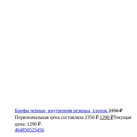
Брифы черные, внутренняя резинка, хлопок
2350
₽
Первоначальная цена составляла 2350 ₽.
1290
₽
Текущая
цена: 1290 ₽.
46
48
50
52
54
56