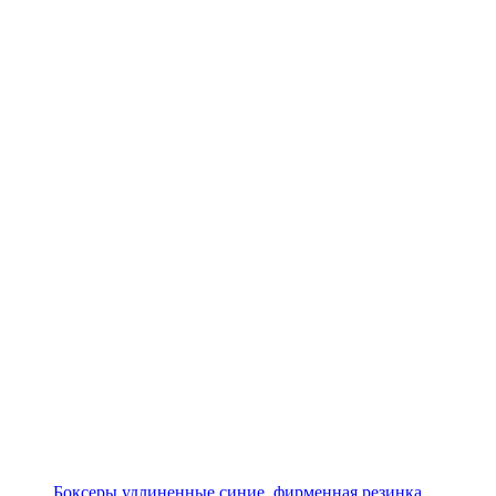
Боксеры удлиненные синие, фирменная резинка,