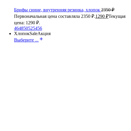
Брифы синие, внутренняя резинка, хлопок
2350
₽
Первоначальная цена составляла 2350 ₽.
1290
₽
Текущая
цена: 1290 ₽.
46
48
50
52
54
56
Хлопок
Sale
Акция
Выберите ...