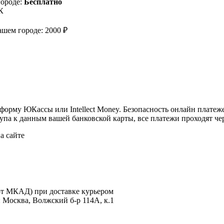
городе:
Бесплатно
К
ашем городе: 2000 ₽
орму ЮКассы или Intellect Money. Безопасность онлайн платеж
па к данным вашей банковской карты, все платежи проходят че
а сайте
 от МКАД) при доставке курьером
: Москва, Волжский б-р 114А, к.1