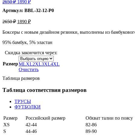
2650
₽
1890
₽
Артикул: BBL-32-12-P0
2650
₽
1890
₽
Боксеры с новым дизайном резинки, выполнены из бамбуковог
95% бамбук, 5% эластан
Скидка закончится через:
Размер
M
L
XL
2XL
3XL
4XL
Очистить
Таблица размеров
Таблица соответствия размеров
ТРУСЫ
ФУТБОЛКИ
Размер
Российский размер
Обхват талии по поясу
XS
42-44
82-86
S
44-46
89-90