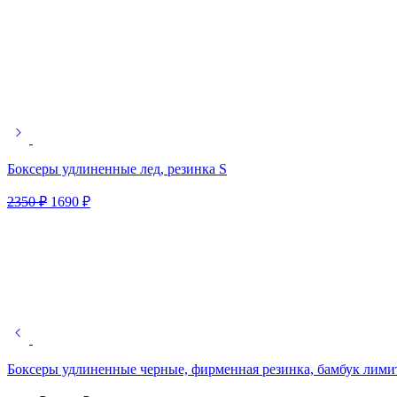
Боксеры удлиненные лед, резинка S
2350
₽
1690
₽
Боксеры удлиненные черные, фирменная резинка, бамбук лими